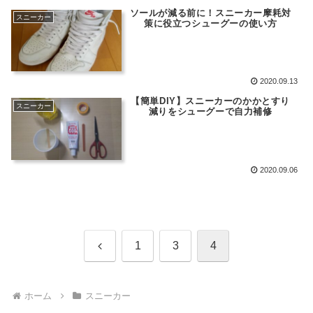
ソールが減る前に！スニーカー摩耗対
スニーカー
策に役立つシューグーの使い方
2020.09.13
【簡単DIY】スニーカーのかかとすり
スニーカー
減りをシューグーで自力補修
2020.09.06
前
1
3
4
へ
ホーム
スニーカー