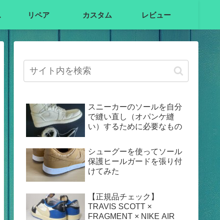
ス
リペア
カスタム
レビュー
スニーカーのソールを自分
で縫い直し（オパンケ縫
い）するために必要なもの
シューグーを使ってソール
保護ヒールガードを張り付
けてみた
【正規品チェック】
TRAVIS SCOTT ×
FRAGMENT × NIKE AIR