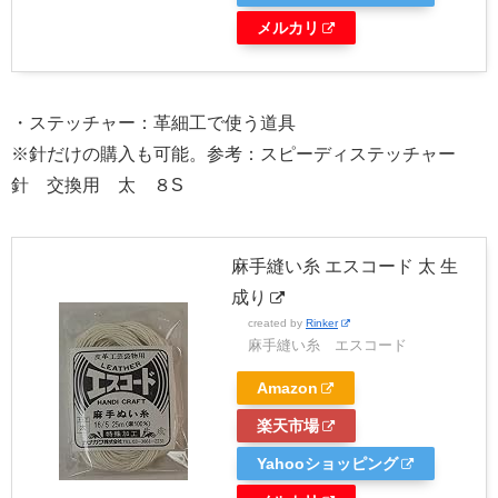
メルカリ
・ステッチャー：革細工で使う道具
※針だけの購入も可能。参考：スピーディステッチャー
針 交換用 太 ８S
麻手縫い糸 エスコード 太 生
成り
created by
Rinker
麻手縫い糸 エスコード
Amazon
楽天市場
Yahooショッピング