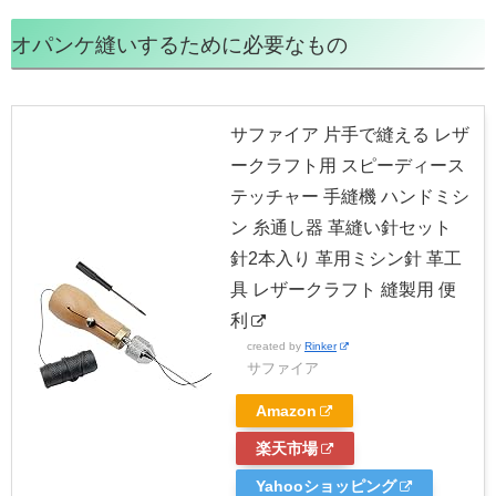
オパンケ縫いするために必要なもの
サファイア 片手で縫える レザ
ークラフト用 スピーディース
テッチャー 手縫機 ハンドミシ
ン 糸通し器 革縫い針セット
針2本入り 革用ミシン針 革工
具 レザークラフト 縫製用 便
利
created by
Rinker
サファイア
Amazon
楽天市場
Yahooショッピング