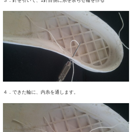
３．針を引いて、1針目側に糸を余らせ輪を作る
４．できた輪に、内糸を通します。