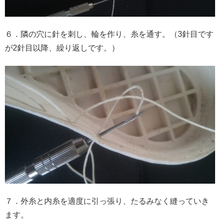
６．隣の穴に針を刺し、輪を作り、糸を通す。（3針目です
が2針目以降、繰り返しです。）
７．外糸と内糸を適度に引っ張り、たるみなく縫っていき
ます。