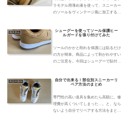
ラモデル用薄め液を使って、スニーカー
のソールをヴィンテージ風に加工する方
法をご紹介します。ヴィンテージの味わ
いを持つ一足に仕上げてみましょう！
シューグーを使ってソール保護ヒー
カスタム
ルガードを張り付けてみた
ソールのかかと削れを保護には貼るだけ
の方が簡単。商品によって剥がれやすい
のご注意を。今回はシューグーで貼付け
しました。
自分で出来る！部位別スニーカーリ
スニーカー
ペア方法のまとめ
専門性の高い道具を集めたら高額に。修
理費が高くついてしまった…。と、なら
ないよう自分でリペアする方法をまとめ
ました。