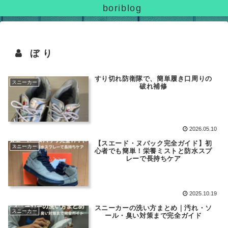
boriblog
ぼり
すり切れ防衛隊で、簡単履き口周りの
スニーカー
破れ補修
2026.05.10
【スエード・ヌバック完全ガイド】初
スニーカー
心者でも簡単！栄養ミストと防水スプ
レーで長持ちケア
2025.10.19
スニーカーの洗い方まとめ｜汚れ・ソ
スニーカー
ール・臭い対策まで完全ガイド