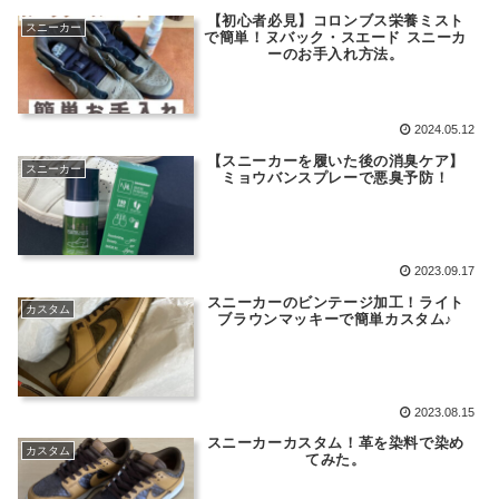
【初心者必見】コロンブス栄養ミスト
スニーカー
で簡単！ヌバック・スエード スニーカ
ーのお手入れ方法。
2024.05.12
【スニーカーを履いた後の消臭ケア】
スニーカー
ミョウバンスプレーで悪臭予防！
2023.09.17
スニーカーのビンテージ加工！ライト
カスタム
ブラウンマッキーで簡単カスタム♪
2023.08.15
スニーカーカスタム！革を染料で染め
カスタム
てみた。