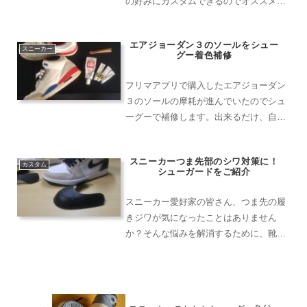
の好みにカスタムできるのでオススメ。
初めてのカスタムは、色ムラ覚悟で実施
しましょう！
エアジョーダン３のソールをシュー
スニーカー
グー着色補修
フリマアプリで購入したエアジョーダン
３のソールの摩耗が進んでいたのでシュ
ーグーで補修します。出来るだけ、自然
な仕上がりになるように絵の具で着色。
スニーカーつま先部のシワ対策に！
カスタム
シューガードをご紹介
スニーカー愛好家の皆さん、つま先の履
きジワが気になったことはありません
か？そんな悩みを解消するために、靴の
内側に挿入するプラスチック製品「シュ
ーガード」をご紹介します。