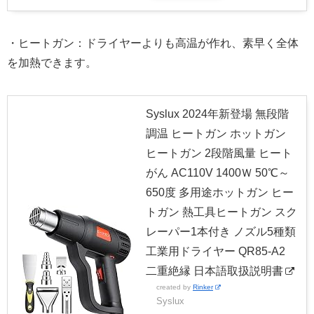
・ヒートガン：ドライヤーよりも高温が作れ、素早く全体
を加熱できます。
Syslux 2024年新登場 無段階
調温 ヒートガン ホットガン
ヒートガン 2段階風量 ヒート
がん AC110V 1400Ｗ 50℃～
650度 多用途ホットガン ヒー
トガン 熱工具ヒートガン スク
レーパー1本付き ノズル5種類
工業用ドライヤー QR85-A2
二重絶縁 日本語取扱説明書
created by
Rinker
Syslux