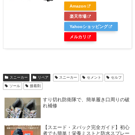
Amazon
楽天市場
Yahooショッピング
メルカリ
スニーカー
リペア
スニーカー
セメント
セルフ
ソール
接着剤
すり切れ防衛隊で、簡単履き口周りの破
れ補修
【スエード・ヌバック完全ガイド】初心
者でも簡単！栄養ミストと防水スプレー